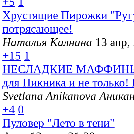
+5
1
Хрустящие Пирожки "Ругу
потрясающее!
Наталья Калнина
13 апр,
+15
1
НЕСЛАДКИЕ МАФФИНЫ из
для Пикника и не тольк
Svetlana Anikanova Аника
+4
0
Пуловер "Лето в тени"