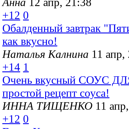
Анна
12 апр, 21:38
+12
0
Обалденный завтрак "Пя
как вкусно!
Наталья Калнина
11 апр,
+14
1
Очень вкусный СОУС Д
простой рецепт соуса!
ИННА ТИЩЕНКО
11 апр,
+12
0