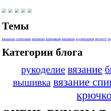
Темы
вязание спицами
вязание крючком
вязание
кулинария
рецепт
р
Категории блога
вязание
рукоделие
б
вязание сп
вышивка
крючк