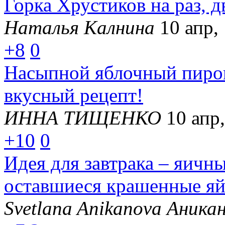
Горка Хрустиков на раз, д
Наталья Калнина
10 апр,
+8
0
Насыпной яблочный пирог
вкусный рецепт!
ИННА ТИЩЕНКО
10 апр
+10
0
Идея для завтрака – яичн
оставшиеся крашенные яй
Svetlana Anikanova Аника