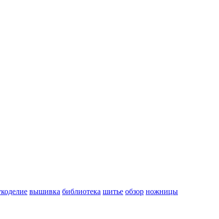
укоделие
вышивка
библиотека
шитье
обзор
ножницы