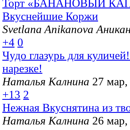
Торт «БАНАНОВЫЙ КАПР
Вкуснейшие Коржи
Svetlana Anikanova Аника
+4
0
Чудо глазурь для куличей
нарезке!
Наталья Калнина
27 мар,
+13
2
Нежная Вкуснятина из тво
Наталья Калнина
26 мар,