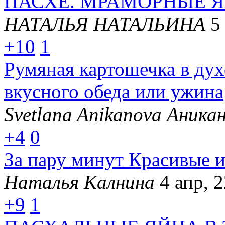
ПАСХЕ. МРАМОРНЫЕ Я
НАТАЛЬЯ НАТАЛЬИНА
5
+10
1
Румяная картошечка в дух
вкусного обеда или ужина
Svetlana Anikanova Аника
+4
0
За пару минут Красивые 
Наталья Калнина
4 апр, 
+9
1