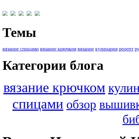
Темы
вязание спицами
вязание крючком
вязание
кулинария
рецепт
р
Категории блога
вязание крючком
кули
спицами
обзор
вышив
би