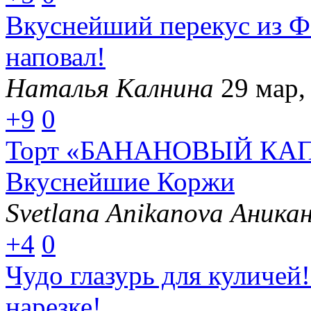
Вкуснейший перекус из Ф
наповал!
Наталья Калнина
29 мар,
+9
0
Торт «БАНАНОВЫЙ КАПР
Вкуснейшие Коржи
Svetlana Anikanova Аника
+4
0
Чудо глазурь для куличей
нарезке!