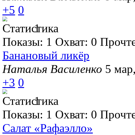
+5
0
1
Показы:
1
Охват:
0
Прочт
Банановый ликёр
Наталья Василенко
5 мар
+3
0
1
Показы:
1
Охват:
0
Прочт
Салат «Рафаэлло»