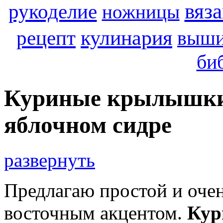
вяз
рукоделие
ножницы
кулинария
рецепт
выши
би
Куриные крылышки
яблочном сидре
развернуть
Предлагаю простой и оче
восточным акцентом.
Кур