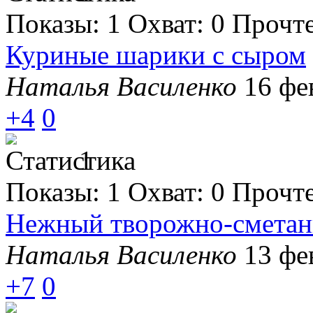
Показы:
1
Охват:
0
Прочт
Куриные шарики с сыром
Наталья Василенко
16 фе
+4
0
1
Показы:
1
Охват:
0
Прочт
Нежный творожно-сметан
Наталья Василенко
13 фе
+7
0