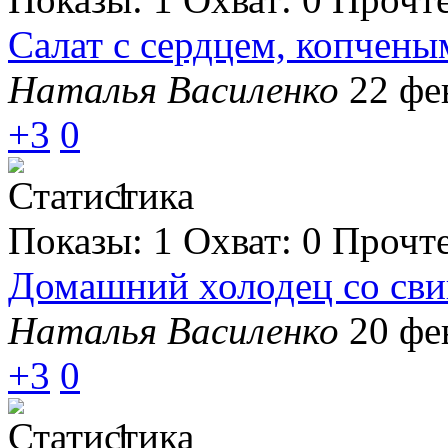
Салат с сердцем, копчен
Наталья Василенко
22 фе
+3
0
1
Показы:
1
Охват:
0
Прочт
Домашний холодец со сви
Наталья Василенко
20 фе
+3
0
1