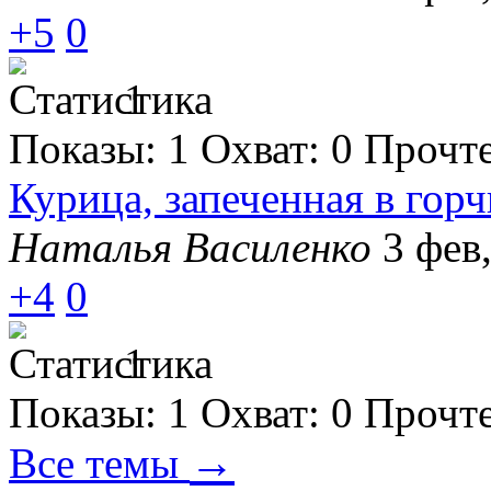
+5
0
1
Показы:
1
Охват:
0
Прочт
Курица, запеченная в гор
Наталья Василенко
3 фев
+4
0
1
Показы:
1
Охват:
0
Прочт
→
Все темы