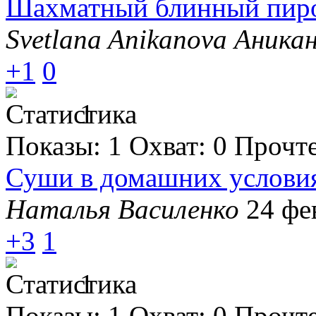
Шахматный блинный пиро
Svetlana Anikanova Аника
+1
0
1
Показы:
1
Охват:
0
Прочт
Суши в домашних услови
Наталья Василенко
24 фе
+3
1
1
Показы:
1
Охват:
0
Прочт