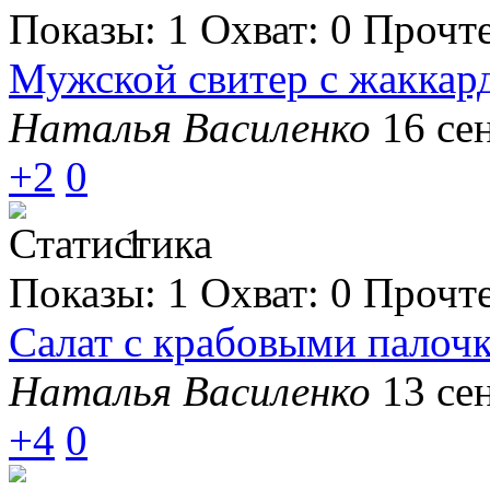
Показы:
1
Охват:
0
Прочт
Мужской свитер с жаккар
Наталья Василенко
16 се
+2
0
1
Показы:
1
Охват:
0
Прочт
Салат с крабовыми палоч
Наталья Василенко
13 се
+4
0