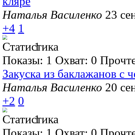
кляре
Наталья Василенко
23 се
+4
1
1
Показы:
1
Охват:
0
Прочт
Закуска из баклажанов с 
Наталья Василенко
20 се
+2
0
1
Показы:
1
Охват:
0
Прочт