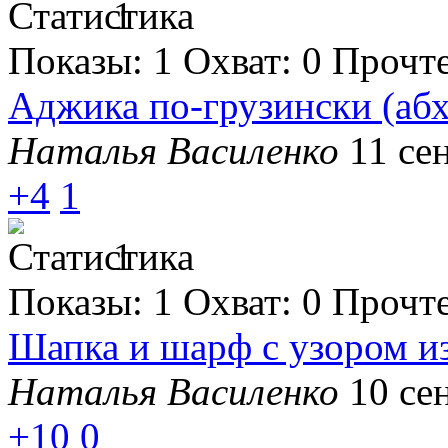
1
Показы:
1
Охват:
0
Прочт
Аджика по-грузински (абх
Наталья Василенко
11 се
+4
1
1
Показы:
1
Охват:
0
Прочт
Шапка и шарф с узором и
Наталья Василенко
10 се
+10
0