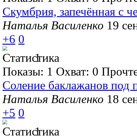
Скумбрия, запечённая с ч
Наталья Василенко
19 се
+6
0
1
Показы:
1
Охват:
0
Прочт
Соление баклажанов под 
Наталья Василенко
18 се
+5
0
1