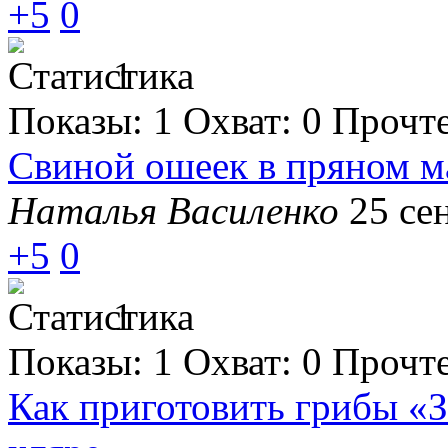
+5
0
1
Показы:
1
Охват:
0
Прочт
Свиной ошеек в пряном м
Наталья Василенко
25 се
+5
0
1
Показы:
1
Охват:
0
Прочт
Как приготовить грибы «