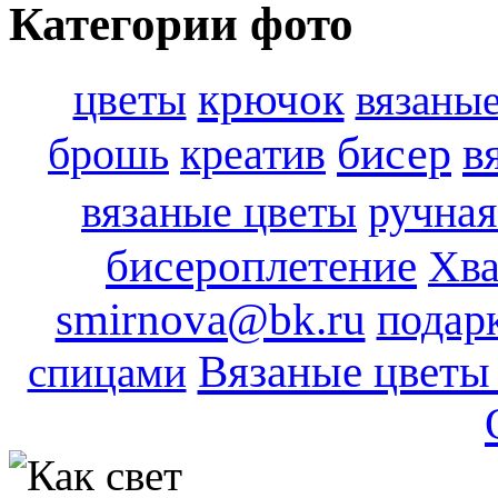
Категории фото
цветы
крючок
вязаны
бисер
в
брошь
креатив
вязаные цветы
ручная
бисероплетение
Хва
smirnova@bk.ru
подар
Вязаные цветы
спицами