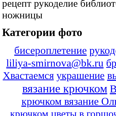
рецепт рукоделие библио
ножницы
Категории фото
бисероплетение
рукод
liliya-smirnova@bk.ru
б
в
Хвастаемся
украшение
вязание крючком
В
крючком вязание Ол
крючком цветы в горшо