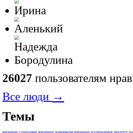
26027
пользователям нрав
→
Все люди
Темы
вязание спицами
вязание крючком
вязание
кулинария
рецепт
р