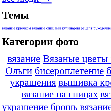
Темы
вязание крючком
вязание спицами
кулинария
рецепт
рукоделие
Категории фото
вязание
Вязаные цветы 
Ольги
бисероплетение
украшения
вышивка кр
вязание на спицах
вя
украшение
брошь
вязани