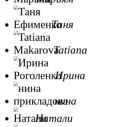
Таня
Tatiana
Ирина
нина
Натали