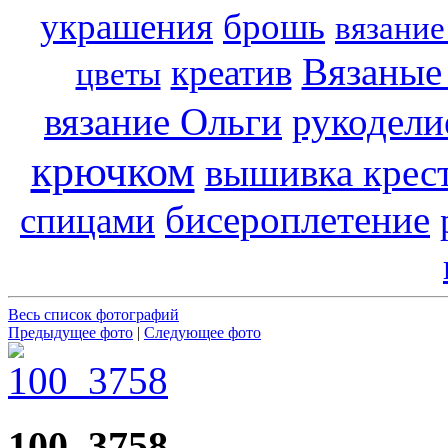
украшения
брошь
вязание
Вязаные
креатив
цветы
вязание Ольги
рукодели
крючком
вышивка крес
бисероплетение
спицами
Весь список фотографий
Предыдущее фото
|
Следующее фото
100_3758