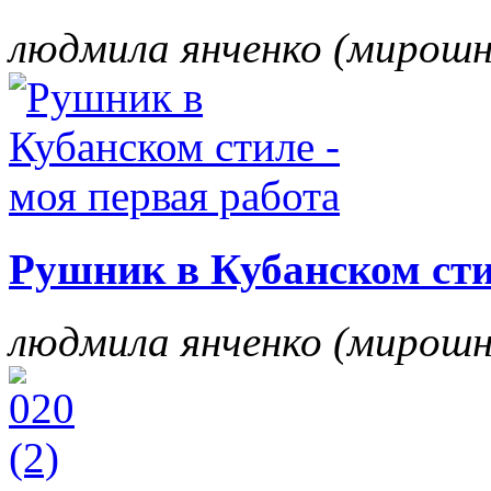
людмила янченко (мирош
Рушник в Кубанском сти
людмила янченко (мирош