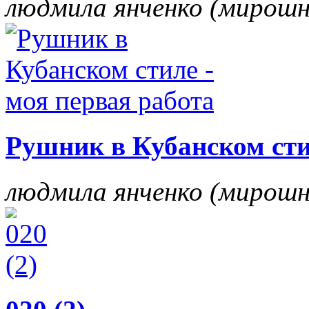
людмила янченко (мирош
Рушник в Кубанском сти
людмила янченко (мирош