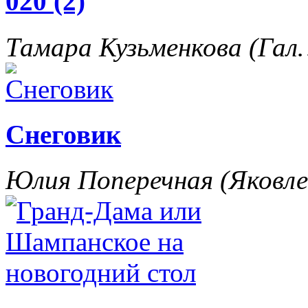
020 (2)
Тамара Кузьменкова (Га
Снеговик
Юлия Поперечная (Яковл