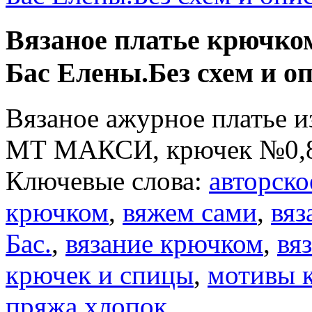
Вязаное платье крючко
Бас Елены.Без схем и о
Вязаное ажурное платье 
МТ МАКСИ, крючек №0,
Ключевые слова:
авторско
крючком
,
вяжем сами
,
вяз
Бас.
,
вязание крючком
,
вяз
крючек и спицы
,
мотивы 
пряжа хлопок