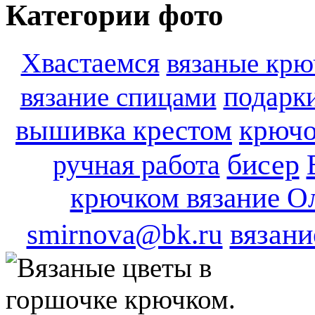
Категории фото
Хвастаемся
вязаные крю
подарк
вязание спицами
вышивка крестом
крюч
бисер
ручная работа
крючком вязание О
вязани
smirnova@bk.ru