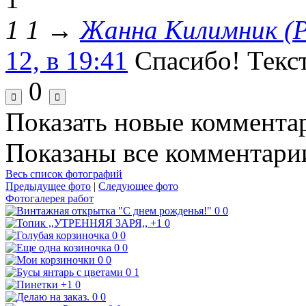
1 1
→
Жанна Килимник (
12, в 19:41
Спасибо!
Текс
0
Показать новые коммента
Показаны все комментарии
Весь список фотографий
Предыдущее фото
|
Следующее фото
Фотогалерея работ
0
0
+1
0
0
0
0
0
0
0
0
1
+1
0
0
0