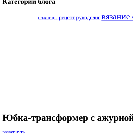
Категории блога
вязание
рецепт
рукоделие
ножницы
Юбка-трансформер с ажурной
развернуть