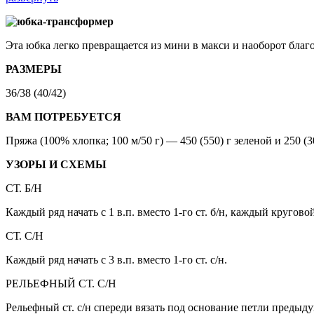
Эта юбка легко превращается из мини в макси и наоборот бла
РАЗМЕРЫ
36/38 (40/42)
ВАМ ПОТРЕБУЕТСЯ
Пряжа (100% хлопка; 100 м/50 г) — 450 (550) г зеленой и 250 (3
УЗОРЫ И СХЕМЫ
СТ. Б/Н
Каждый ряд начать с 1 в.п. вместо 1-го ст. б/н, каждый круговой р
СТ. С/Н
Каждый ряд начать с 3 в.п. вместо 1-го ст. с/н.
РЕЛЬЕФНЫЙ СТ. С/Н
Рельефный ст. с/н спереди вязать под основание петли предыду