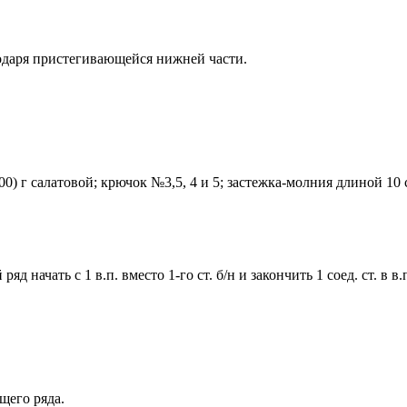
годаря пристегивающейся нижней части.
00) г салатовой; крючок №3,5, 4 и 5; застежка-молния длиной 10 
яд начать с 1 в.п. вместо 1-го ст. б/н и закончить 1 соед. ст. в в.
щего ряда.