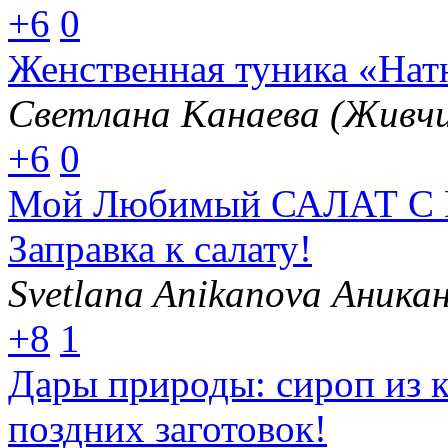
+6
0
Женственная туника «Нат
Светлана Канаева (Живчи
+6
0
Мой Любимый САЛАТ С 
Заправка к салату!
Svetlana Anikanova Аника
+8
1
Дары природы: сироп из 
поздних заготовок!