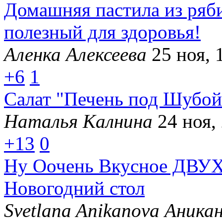
Домашняя пастила из ряби
полезный для здоровья!
Аленка Алексеева
25 ноя, 
+6
1
Салат "Печень под Шубо
Наталья Калнина
24 ноя,
+13
0
Ну Оочень Вкусное ДВ
Новогодний стол
Svetlana Anikanova Аника