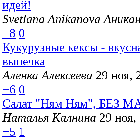
идей!
Svetlana Anikanova Аника
+8
0
Кукурузные кексы - вкусн
выпечка
Аленка Алексеева
29 ноя, 
+6
0
Салат "Ням Ням", БЕЗ 
Наталья Калнина
29 ноя,
+5
1