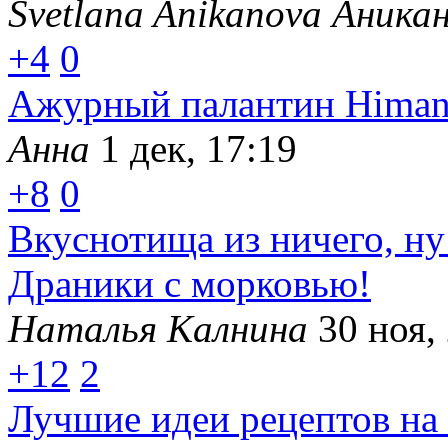
Svetlana Anikanova Аника
+4
0
Ажурный палантин Himan
Анна
1 дек, 17:19
+8
0
Вкуснотища из ничего, ну
Драники с морковью!
Наталья Калнина
30 ноя,
+12
2
Лучшие идеи рецептов на 