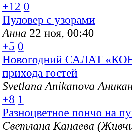
+12
0
Пуловер с узорами
Анна
22 ноя, 00:40
+5
0
Новогодний САЛАТ «КОН
прихода гостей
Svetlana Anikanova Аника
+8
1
Разноцветное пончо на п
Светлана Канаева (Живчи