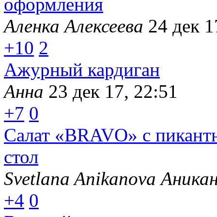
оформления
Аленка Алексеева
24 дек 1
+10
2
Ажурный кардиган
Анна
23 дек 17, 22:51
+7
0
Салат «BRAVO» c пикантн
стол
Svetlana Anikanova Аника
+4
0