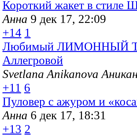
Короткий жакет в стиле 
Анна
9 дек 17, 22:09
+14
1
Любимый ЛИМОННЫЙ ТО
Аллегровой
Svetlana Anikanova Аника
+11
6
Пуловер с ажуром и «кос
Анна
6 дек 17, 18:31
+13
2