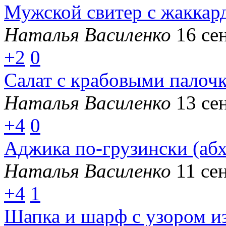
Мужской свитер с жаккар
Наталья Василенко
16 се
+2
0
Салат с крабовыми палоч
Наталья Василенко
13 се
+4
0
Аджика по-грузински (абх
Наталья Василенко
11 се
+4
1
Шапка и шарф с узором и