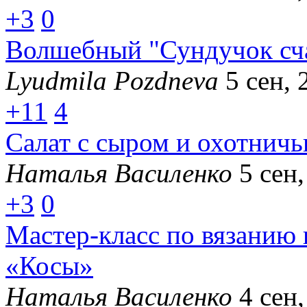
+3
0
Волшебный "Сундучок сч
Lyudmila Pozdneva
5 сен, 
+11
4
Салат с сыром и охотнич
Наталья Василенко
5 сен,
+3
0
Мастер-класс по вязанию
«Косы»
Наталья Василенко
4 сен,