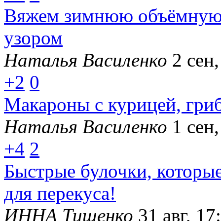
Вяжем зимнюю объёмную
узором
Наталья Василенко
2 сен,
+2
0
Макароны с курицей, гри
Наталья Василенко
1 сен,
+4
2
Быстрые булочки, которые
для перекуса!
ИННА Тищенко
31 авг, 17