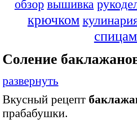
обзор
вышивка
рукоде
крючком
кулинари
спица
Соление баклажанов
развернуть
Вкусный рецепт
баклажа
прабабушки.