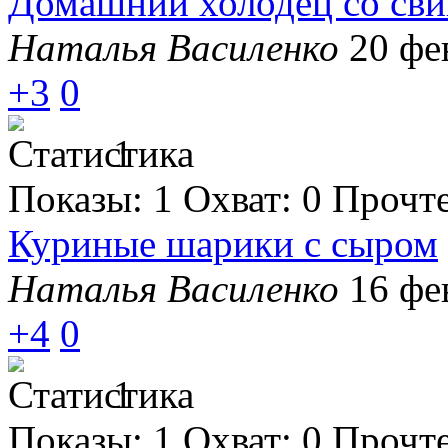
Домашний холодец со сви
Наталья Василенко
20 фе
+3
0
1
Показы:
1
Охват:
0
Прочт
Куриные шарики с сыром
Наталья Василенко
16 фе
+4
0
1
Показы:
1
Охват:
0
Прочт