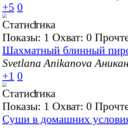
+5
0
1
Показы:
1
Охват:
0
Прочт
Шахматный блинный пиро
Svetlana Anikanova Аника
+1
0
1
Показы:
1
Охват:
0
Прочт
Суши в домашних услови