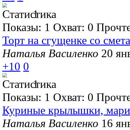
1
Показы:
1
Охват:
0
Прочт
Торт на сгущенке со сме
Наталья Василенко
20 ян
+10
0
1
Показы:
1
Охват:
0
Прочт
Куриные крылышки, мари
Наталья Василенко
16 ян