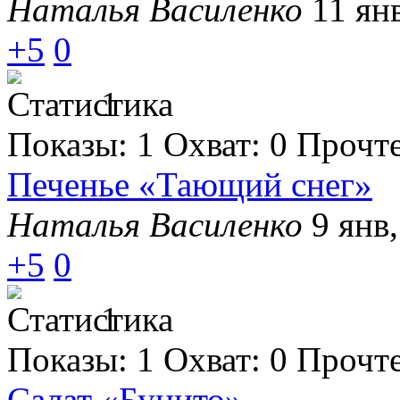
Наталья Василенко
11 ян
+5
0
1
Показы:
1
Охват:
0
Прочт
Печенье «Тающий снег»
Наталья Василенко
9 янв,
+5
0
1
Показы:
1
Охват:
0
Прочт
Салат «Бунито»