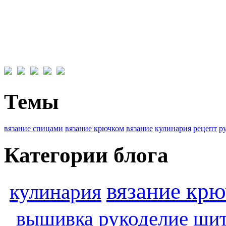
Темы
вязание спицами
вязание крючком
вязание
кулинария
рецепт
р
Категории блога
вязание кр
кулинария
вышивка
рукоделие
шит