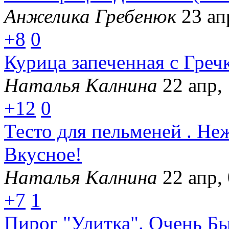
Анжелика Гребенюк
23 ап
+8
0
Курица запеченная с Греч
Наталья Калнина
22 апр,
+12
0
Тесто для пельменей . Не
Вкусное!
Наталья Калнина
22 апр,
+7
1
Пирог "Улитка". Очень Б