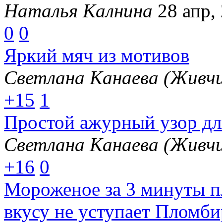
Наталья Калнина
28 апр,
0
0
Яркий мяч из мотивов
Светлана Канаева (Живчи
+15
1
Простой ажурный узор дл
Светлана Канаева (Живчи
+16
0
Мороженое за 3 минуты п
вкусу не уступает Пломби