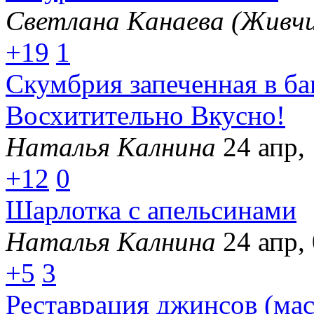
Светлана Канаева (Живчи
+19
1
Скумбрия запеченная в ба
Восхитительно Вкусно!
Наталья Калнина
24 апр,
+12
0
Шарлотка с апельсинами
Наталья Калнина
24 апр,
+5
3
Реставрация джинсов (мас