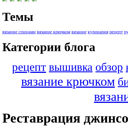
Темы
вязание спицами
вязание крючком
вязание
кулинария
рецепт
р
Категории блога
рецепт
вышивка
обзор
вязание крючком
б
вязан
Реставрация джинсо