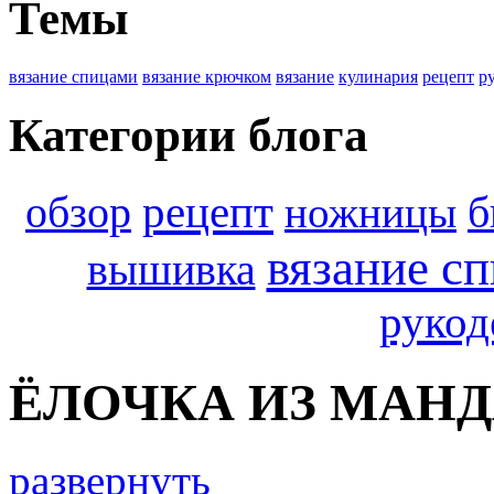
Темы
вязание спицами
вязание крючком
вязание
кулинария
рецепт
р
Категории блога
обзор
рецепт
б
ножницы
вязание с
вышивка
рукод
ЁЛОЧКА ИЗ МАН
развернуть