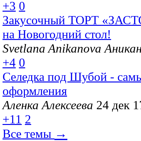
+3
0
Закусочный ТОРТ «ЗАСТ
на Новогодний стол!
Svetlana Anikanova Аника
+4
0
Селедка под Шубой - сам
оформления
Аленка Алексеева
24 дек 1
+11
2
→
Все темы