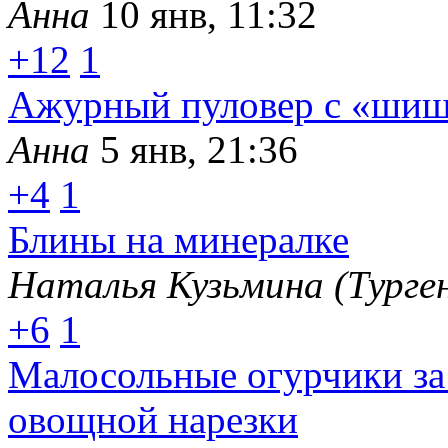
Анна
10 янв, 11:32
+12
1
Ажурный пуловер с «ши
Анна
5 янв, 21:36
+4
1
Блины на минералке
Наталья Кузьмина (Турге
+6
1
Малосольные огурчики за
овощной нарезки