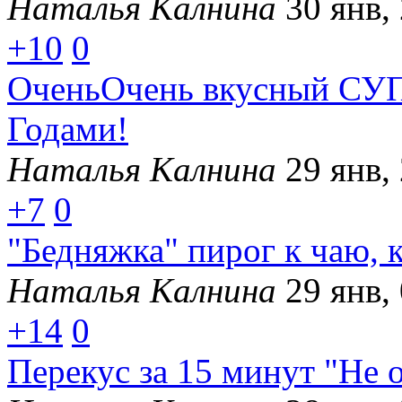
Наталья Калнина
30 янв,
+10
0
ОченьОчень вкусный СУП,
Годами!
Наталья Калнина
29 янв,
+7
0
"Бедняжка" пирог к чаю, 
Наталья Калнина
29 янв,
+14
0
Перекус за 15 минут "Не 