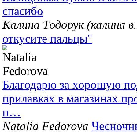
спасибо
Калина Тодорук (калина 
откусите пальцы"
Благодарю за хорошую под
прилавках в магазинах пр
п…
Natalia Fedorova
Чесночн