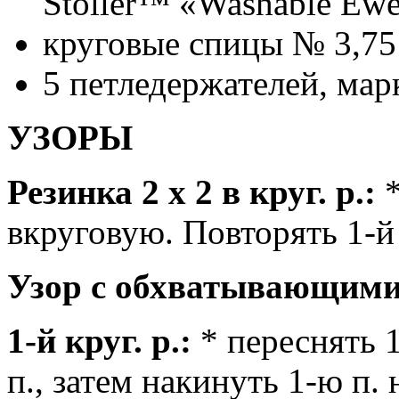
Stoller™ «Washable E
круговые спицы № 3,75
5 петледержателей, мар
УЗОРЫ
Резинка 2 х 2 в круг. р.:
*
вкруговую. Повторять 1-й 
Узор с обхватывающими 
1-й круг. р.:
* переснять 1
п., затем накинуть 1-ю п.