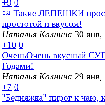
+9
0
￼ Такие ЛЕПЕШКИ прост
простотой и вкусом!
Наталья Калнина
30 янв,
+10
0
ОченьОчень вкусный СУП,
Годами!
Наталья Калнина
29 янв,
+7
0
"Бедняжка" пирог к чаю, 