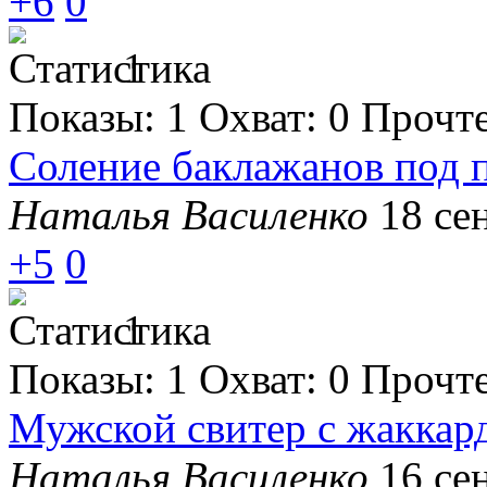
+6
0
1
Показы:
1
Охват:
0
Прочт
Соление баклажанов под 
Наталья Василенко
18 се
+5
0
1
Показы:
1
Охват:
0
Прочт
Мужской свитер с жаккар
Наталья Василенко
16 се