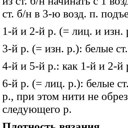
из ст. б/н начинать с 1 во
ст. б/н в 3-ю возд. п. под
1-й и 2-й р. (= лиц. и изн. 
3-й р. (= изн. р.): белые ст.
4-й и 5-й р.: как 1-й и 2-й 
6-й р. (= лиц. р.): белые с
р., при этом нити не обрез
следующего р.
Плотность вязания.