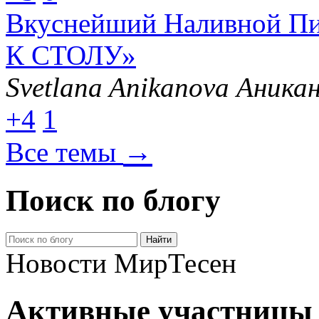
Вкуснейший Наливной П
К СТОЛУ»
Svetlana Anikanova Аника
+4
1
→
Все темы
Поиск по блогу
Новости МирТесен
Активные участницы