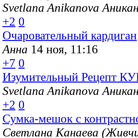
Svetlana Anikanova Аника
+2
0
Очаровательный кардиган
Анна
14 ноя, 11:16
+7
0
Изумительный Рецепт К
Svetlana Anikanova Аника
+2
0
Сумка-мешок с контрастн
Светлана Канаева (Живчи