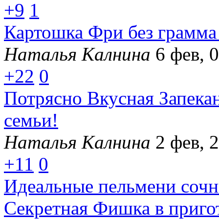
+9
1
Картошка Фри без грамма 
Наталья Калнина
6 фев, 
+22
0
Потрясно Вкусная Запекан
семьи!
Наталья Калнина
2 фев, 
+11
0
Идеальные пельмени сочны
Секретная Фишка в приго