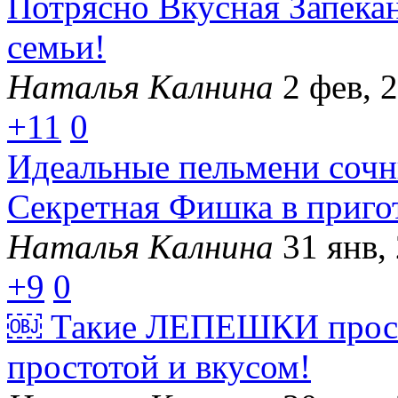
Потрясно Вкусная Запекан
семьи!
Наталья Калнина
2 фев, 
+11
0
Идеальные пельмени сочны
Секретная Фишка в приго
Наталья Калнина
31 янв,
+9
0
￼ Такие ЛЕПЕШКИ прост
простотой и вкусом!