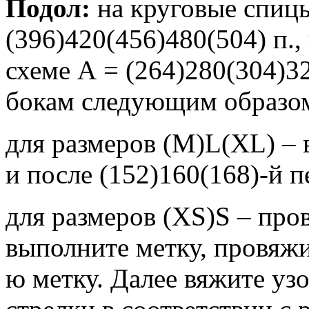
Подол:
на круговые спиц
(396)420(456)480(504) п.,
схеме А = (264)280(304)3
бокам следующим образо
для размеров (М)L(ХL) – 
и после (152)160(168)-й п
для размеров (ХS)S – пров
выполните метку, провяжи
ю метку. Далее вяжите узо