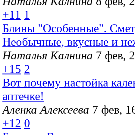
Наталья Калнина
8 фев, 
+11
1
Блины "Особенные". Смету
Необычные, вкусные и не
Наталья Калнина
7 фев, 
+15
2
Вот почему настойка кал
аптечке!
Аленка Алексеева
7 фев, 1
+12
0