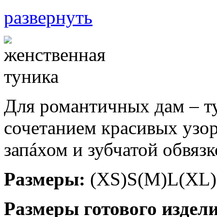
развернуть
Для романтичных дам – ту
сочетанием красивых узор
запáхом и зубчатой обвязк
Размеры:
(ХS)S(М)L(ХL)
Размеры готового издел