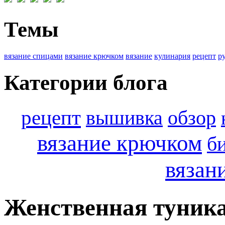
Темы
вязание спицами
вязание крючком
вязание
кулинария
рецепт
р
Категории блога
рецепт
вышивка
обзор
вязание крючком
б
вязан
Женственная туник