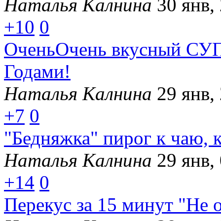
Наталья Калнина
30 янв,
+10
0
ОченьОчень вкусный СУП,
Годами!
Наталья Калнина
29 янв,
+7
0
"Бедняжка" пирог к чаю, 
Наталья Калнина
29 янв,
+14
0
Перекус за 15 минут "Не 