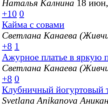
Наталья Калнина
18 июн,
+10
0
Кайма с совами
Светлана Канаева (Живчи
+8
1
Ажурное платье в яркую 
Светлана Канаева (Живчи
+8
0
Клубничный йогуртовый т
Svetlana Anikanova Аника