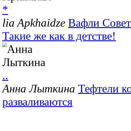
*
lia Apkhaidze
Вафли Совет
Такие же как в детстве!
..
Анна Лыткина
Тефтели к
разваливаются