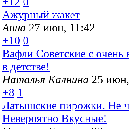
+12
0
Ажурный жакет
Анна
27 июн, 11:42
+10
0
Вафли Советские с очень 
в детстве!
Наталья Калнина
25 июн,
+8
1
Латышские пирожки. Не ч
Невероятно Вкусные!