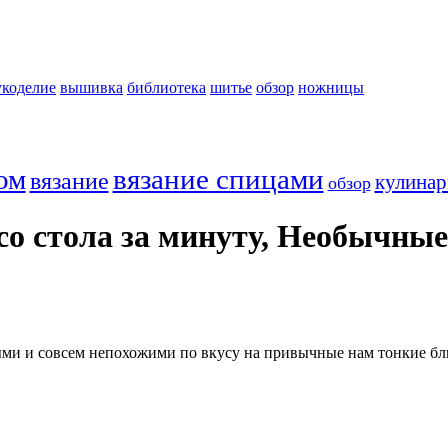
укоделие
вышивка
библиотека
шитье
обзор
ножницы
ом
вязание спицами
вязание
кулинар
обзор
о стола за минуту, Необычные
и и совсем непохожими по вкусу на привычные нам тонкие бли