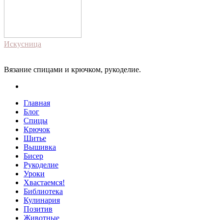
Искусница
Вязание спицами и крючком, рукоделие.
Главная
Блог
Спицы
Крючок
Шитье
Вышивка
Бисер
Рукоделие
Уроки
Хвастаемся!
Библиотека
Кулинария
Позитив
Животные