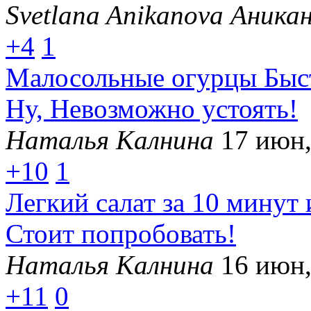
Svetlana Anikanova Аника
+4
1
Малосольные огурцы Быст
Ну, Невозможно устоять!
Наталья Калнина
17 июн,
+10
1
Легкий салат за 10 минут 
Стоит попробовать!
Наталья Калнина
16 июн,
+11
0