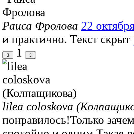
Раиса Фролова
22 октября
и практично.
Текст скрыт
1
lilea coloskova (Колпащик
понравилось!Только заче
спокойно и одним.Такая в