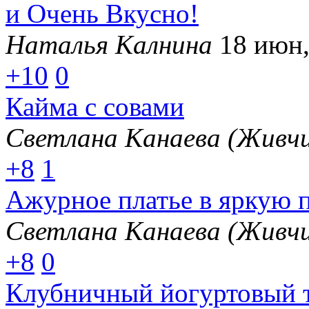
и Очень Вкусно!
Наталья Калнина
18 июн,
+10
0
Кайма с совами
Светлана Канаева (Живчи
+8
1
Ажурное платье в яркую 
Светлана Канаева (Живчи
+8
0
Клубничный йогуртовый т