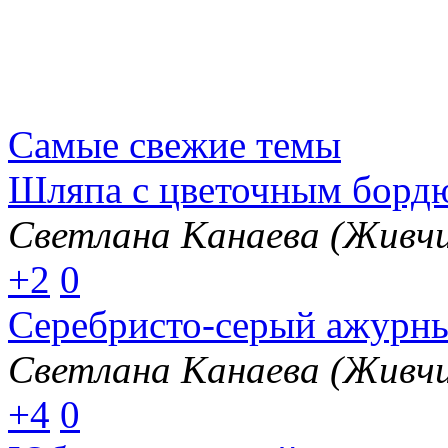
Самые свежие темы
Шляпа с цветочным борд
Светлана Канаева (Живчи
+2
0
Серебристо-серый ажурн
Светлана Канаева (Живчи
+4
0