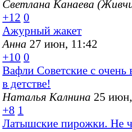
Светлана Канаева (Живчи
+12
0
Ажурный жакет
Анна
27 июн, 11:42
+10
0
Вафли Советские с очень 
в детстве!
Наталья Калнина
25 июн,
+8
1
Латышские пирожки. Не ч