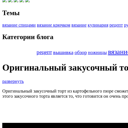
Темы
вязание спицами
вязание крючком
вязание
кулинария
рецепт
р
Категории блога
вязани
рецепт
вышивка
обзор
ножницы
Оригинальный закусочный то
развернуть
Оригинальный закусочный торт из картофельного пюре сможет
этого закусочного торта является то, что готовится он очень 