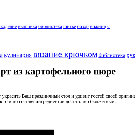
укоделие
вышивка
библиотека
шитье
обзор
ножницы
вязание крючком
е
кулинария
рук
библиотека
рт из картофельного пюре
 украсить Ваш праздничный стол и удивит гостей своей оригин
просто и по составу ингредиентов достаточно бюджетный.