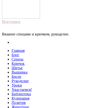
Искусница
Вязание спицами и крючком, рукоделие.
Главная
Блог
Спицы
Крючок
Шитье
Вышивка
Бисер
Рукоделие
Уроки
Хвастаемся!
Библиотека
Кулинария
Позитив
Животные