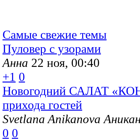
Самые свежие темы
Пуловер с узорами
Анна
22 ноя, 00:40
+1
0
Новогодний САЛАТ «КОН
прихода гостей
Svetlana Anikanova Аника
0
0