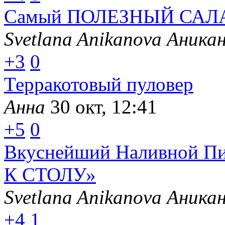
Самый ПОЛЕЗНЫЙ САЛАТ
Svetlana Anikanova Аника
+3
0
Терракотовый пуловер
Анна
30 окт, 12:41
+5
0
Вкуснейший Наливной П
К СТОЛУ»
Svetlana Anikanova Аника
+4
1