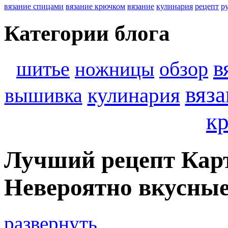
вязание спицами
вязание крючком
вязание
кулинария
рецепт
р
Категории блога
в
шитье
обзор
ножницы
вяз
кулинария
вышивка
к
Лучший рецепт Кар
Невероятно вкусные
развернуть