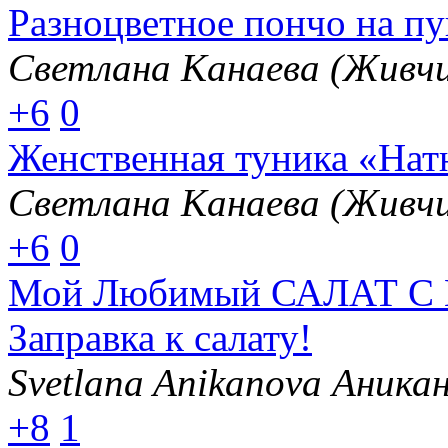
Разноцветное пончо на п
Светлана Канаева (Живчи
+6
0
Женственная туника «Нат
Светлана Канаева (Живчи
+6
0
Мой Любимый САЛАТ С 
Заправка к салату!
Svetlana Anikanova Аника
+8
1