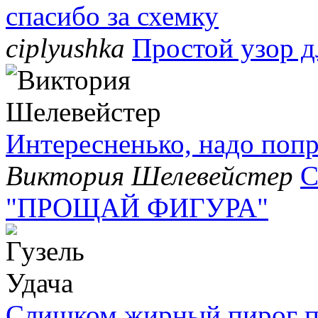
спасибо за схемку
ciplyushka
Простой узор д
Интересненько, надо попр
Виктория Шелевейстер
С
"ПРОЩАЙ ФИГУРА"
Слишком жирный пирог по