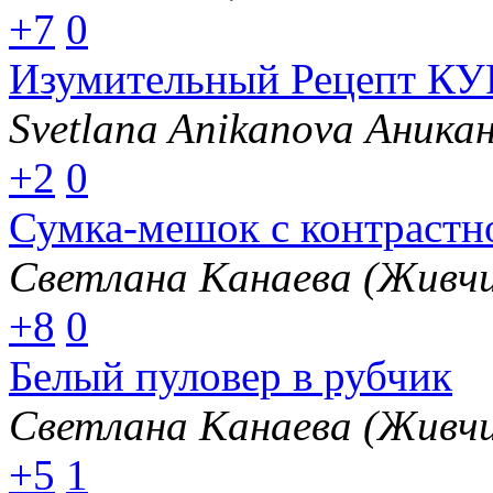
+7
0
Изумительный Рецепт К
Svetlana Anikanova Аника
+2
0
Сумка-мешок с контрастн
Светлана Канаева (Живчи
+8
0
Белый пуловер в рубчик
Светлана Канаева (Живчи
+5
1