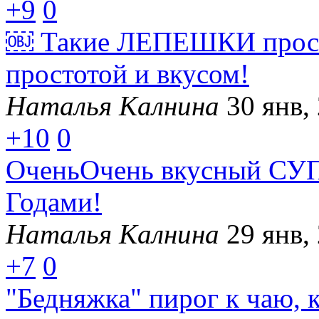
+9
0
￼ Такие ЛЕПЕШКИ прост
простотой и вкусом!
Наталья Калнина
30 янв,
+10
0
ОченьОчень вкусный СУП,
Годами!
Наталья Калнина
29 янв,
+7
0
"Бедняжка" пирог к чаю, 