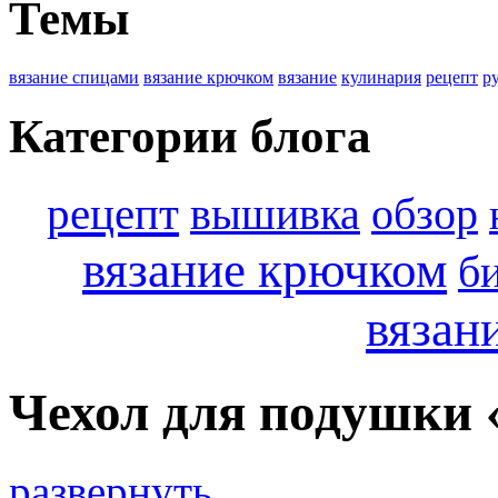
Темы
вязание спицами
вязание крючком
вязание
кулинария
рецепт
р
Категории блога
рецепт
вышивка
обзор
вязание крючком
б
вязан
Чехол для подушки 
развернуть