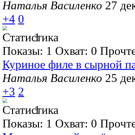
Наталья Василенко
27 де
+4
0
1
Показы:
1
Охват:
0
Прочт
Куриное филе в сырной п
Наталья Василенко
25 де
+3
2
1
Показы:
1
Охват:
0
Прочт