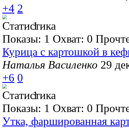
+4
2
1
Показы:
1
Охват:
0
Прочт
Курица с картошкой в кеф
Наталья Василенко
29 де
+6
0
1
Показы:
1
Охват:
0
Прочт
Утка, фаршированная карт