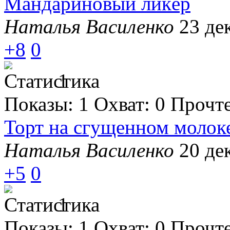
Мандариновый ликёр
Наталья Василенко
23 де
+8
0
1
Показы:
1
Охват:
0
Прочт
Торт на сгущенном молок
Наталья Василенко
20 де
+5
0
1
Показы:
1
Охват:
0
Прочт