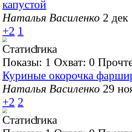
капустой
Наталья Василенко
2 дек 
+2
1
1
Показы:
1
Охват:
0
Прочт
Куриные окорочка фарши
Наталья Василенко
29 но
+2
2
1