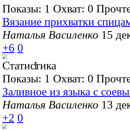
Показы:
1
Охват:
0
Прочт
Вязание прихватки спица
Наталья Василенко
15 де
+6
0
1
Показы:
1
Охват:
0
Прочт
Заливное из языка с соев
Наталья Василенко
13 де
+2
0