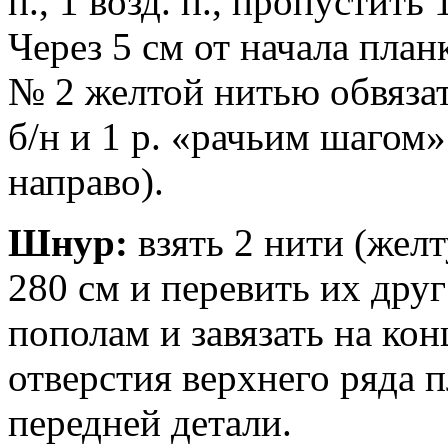
п., 1 возд. п., пропустить 
Через 5 см от начала пла
№ 2 желтой нитью обвязать
б/н и 1 р. «рачьим шагом» 
направо).
Шнур:
взять 2 нити (жел
280 см и перевить их друг
пополам и завязать на ко
отверстия верхнего ряда п
передней детали.