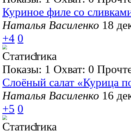
Куриное филе со сливкам
Наталья Василенко
18 де
+4
0
1
Показы:
1
Охват:
0
Прочт
Слоёный салат «Курица п
Наталья Василенко
16 де
+5
0
1