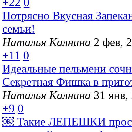
+22
0
Потрясно Вкусная Запекан
семьи!
Наталья Калнина
2 фев, 
+11
0
Идеальные пельмени сочны
Секретная Фишка в приго
Наталья Калнина
31 янв,
+9
0
￼ Такие ЛЕПЕШКИ прост