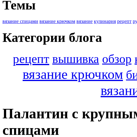
Темы
вязание спицами
вязание крючком
вязание
кулинария
рецепт
р
Категории блога
рецепт
вышивка
обзор
вязание крючком
б
вязан
Палантин с крупны
спицами