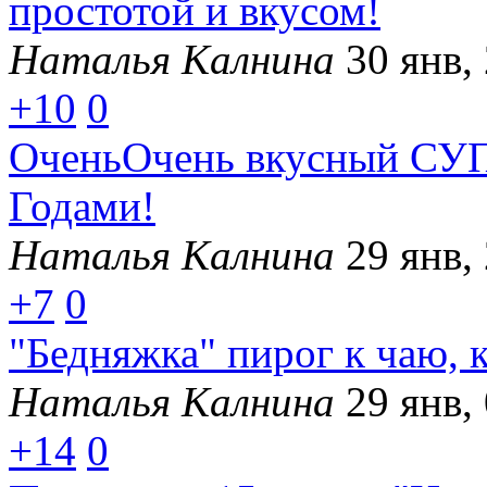
простотой и вкусом!
Наталья Калнина
30 янв,
+10
0
ОченьОчень вкусный СУП,
Годами!
Наталья Калнина
29 янв,
+7
0
"Бедняжка" пирог к чаю, 
Наталья Калнина
29 янв,
+14
0