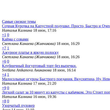
Самые свежие темы
Сочная Курочка на Капустной подушке. Просто, Быстро и Оче
Наталья Калнина
18 июн, 17:16
+1
0
Кайма с совами
Светлана Канаева (Живчикова)
18 июн, 16:29
+7
1
Ажурное платье в яркую полоску
Светлана Канаева (Живчикова)
18 июн, 16:26
+6
0
Клубничный йогуртовый торт без выпечки.
Svetlana Anikanova Аниканова
18 июн, 16:14
+4
1
Малосольные огурцы Быстрого поедания. Вкуснятина, Ну, Нев
Наталья Калнина
17 июн, 21:20
+9
0
Легкий салат за 10 минут из капусты с кабачком. Это Стоит по
Наталья Калнина
16 июн, 19:36
+8
0
Узорчатый пуловер
Анна
14 июн, 11:19