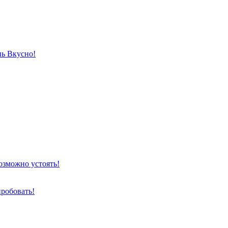
нь Вкусно!
озможно устоять!
пробовать!