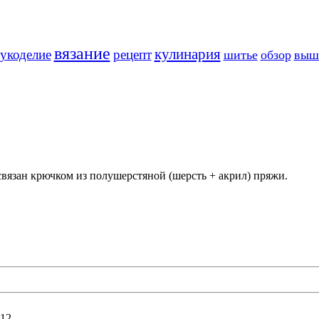
вязание
кулинария
укоделие
рецепт
шитье
обзор
выш
вязан крючком из полушерстяной (шерсть + акрил) пряжи.
:12