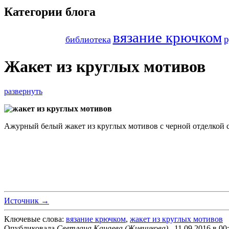
Категории блога
вязание крючком
р
библиотека
Жакет из круглых мотивов
развернуть
Ажурный белый жакет из круглых мотивов с черной отделкой с
Источник →
Ключевые слова:
вязание крючком
,
жакет из круглых мотивов
Опубликовала
Светлана Канаева (Живчикова)
, 11.09.2016 в 00