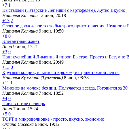
+7
1
Кыстыбый (Татарские Лепешки с картофелем). Жутко Вкусно!
Наталья Калнина
12 июн, 20:18
+13
2
Слоеное дрожжевое тесто быстрого приготовления. Нежное и 
Наталья Калнина
9 июн, 19:50
+8
0
Элегантный жакет
Анна
9 июн, 17:21
+3
0
Наивкуснейший Лимонный пирог. Быстро, Просто и Безумно В
Наталья Калнина
8 июн, 20:49
+13
0
Круглый коврик, вязанный крюком, из трикотажной ленты
Наталья Кузьмина (Тургенева)
8 июн, 08:38
+11
1
Майонез на молоке без яиц. Получается всегда, Готовится за 30
Наталья Калнина
7 июн, 18:52
+4
0
Поел в стиле пэчворк
Анна
7 июн, 15:24
+5
0
ТОРТ в микроволновке - просто, вкусно, экономно!
Оксана Соседка
6 июн, 19:12