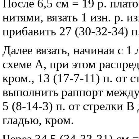
После 6,5 см = 19 р. плат
нитями, вязать 1 изн. р. и
прибавить 27 (30-32-34) п.
Далее вязать, начиная с 1 
схеме A, при этом распред
кром., 13 (17-7-11) п. от с
выполнить раппорт между 
5 (8-14-3) п. от стрелки B д
гладью, кром.
Через 34,5 (34-33-31) см =