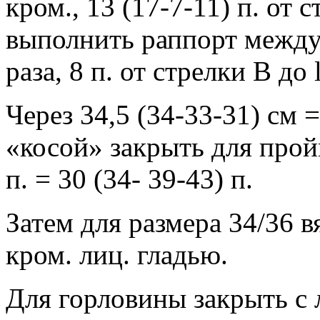
кром., 13 (17-7-11) п. от с
выполнить раппорт между 
раза, 8 п. от стрелки B до 
Через 34,5 (34-33-31) см =
«косой» закрыть для пройм
п. = 30 (34- 39-43) п.
Затем для размера 34/36 в
кром. лиц. гладью.
Для горловины закрыть с л