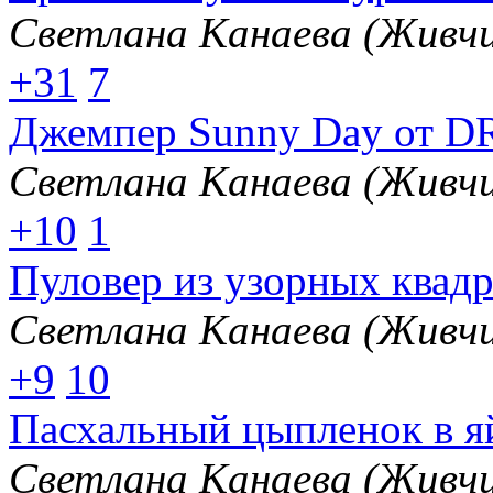
Светлана Канаева (Живчи
+31
7
Джемпер Sunny Day от D
Светлана Канаева (Живчи
+10
1
Пуловер из узорных квадр
Светлана Канаева (Живчи
+9
10
Пасхальный цыпленок в я
Светлана Канаева (Живчи