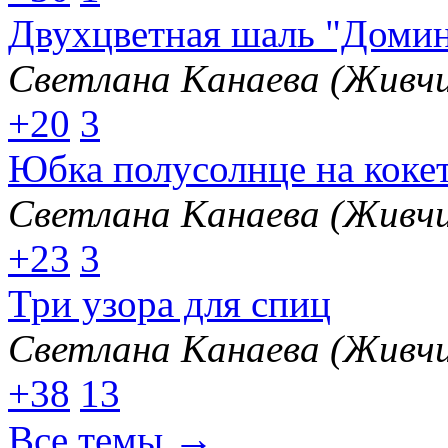
Двухцветная шаль "Доми
Светлана Канаева (Живчи
+20
3
Юбка полусолнце на коке
Светлана Канаева (Живчи
+23
3
Три узора для спиц
Светлана Канаева (Живчи
+38
13
→
Все темы