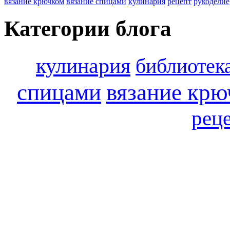
вязание крючком
вязание спицами
кулинария
рецепт
рукоделие
Категории блога
кулинария
библиотек
спицами
вязание крю
рец