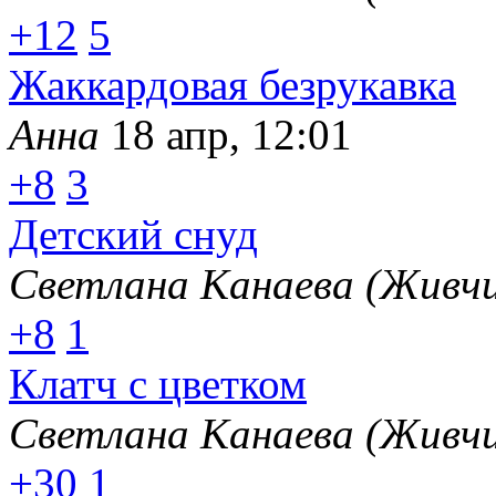
+12
5
Жаккардовая безрукавка
Анна
18 апр, 12:01
+8
3
Детский снуд
Светлана Канаева (Живчи
+8
1
Клатч с цветком
Светлана Канаева (Живчи
+30
1