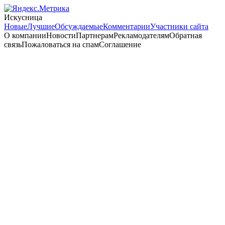
Искусница
Новые
Лучшие
Обсуждаемые
Комментарии
Участники сайта
О компанииНовостиПартнерамРекламодателямОбратная
связьПожаловаться на спамСоглашение