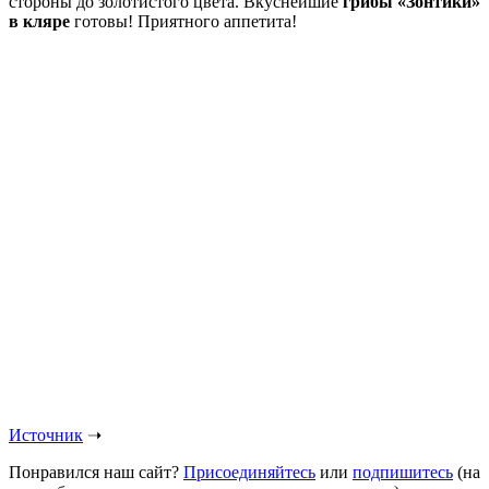
стороны до золотистого цвета. Вкуснейшие
грибы «Зонтики»
в кляре
готовы! Приятного аппетита!
Источник
➝
Понравился наш сайт?
Присоединяйтесь
или
подпишитесь
(на