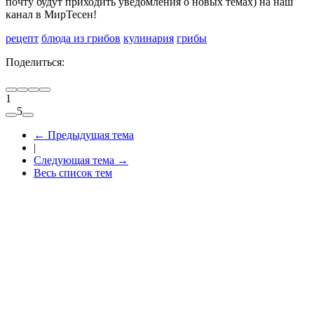
почту будут приходить уведомления о новых темах) на наш
канал в МирТесен!
рецепт
блюда из грибов
кулинария
грибы
Поделиться:
1
5
←
Предыдущая тема
|
Следующая тема
→
Весь список тем