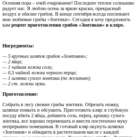
Осенняя пора – очей очарование! Последнее теплое солнышко
радует нас. Я люблю осень за яркие краски, прекрасный
воздух и обилие грибов. В конце сентября всегда поспевают
мои любимые грибы «Зонтики». Сегодня я хочу предложить
вам
рецепт приготовления грибов «Зонтиков» в кляре.
Ингредиенты:
— 5 крупных шляпок грибов «Зонтиков»;
— 2 яйца;
— 1 чайная ложка соли;
— 0,5 чайной ложки черного перца;
— 1 шляпка сухого зонтика (по желанию);
— 2 ст. ложки муки.
Приготовление:
Собрать в лесу свежие грибы зонтики. Обрезать ножку,
шляпки помыть и обсушить. Приготовить кляр: в глубокую
посуду вбить 2 яйца, добавить соль, перец, крошку сухого
зонтика, все хорошо перемешать и ввести постепенно муку
непрерывно помешивая. В готовый кляр окунуть шляпки
«Зонтиков» и обжарить в растительном масле с каждой