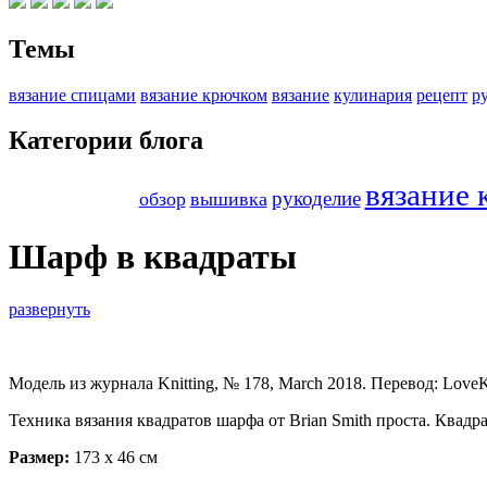
Темы
вязание спицами
вязание крючком
вязание
кулинария
рецепт
р
Категории блога
вязание
рукоделие
обзор
вышивка
Шарф в квадраты
развернуть
Модель из журнала Knitting, № 178, March 2018. Перевод: LoveKn
Техника вязания квадратов шарфа от Brian Smith проста. Квад
Размер:
173 х 46 см