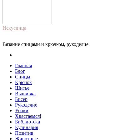
Искусница
Вязание спицами и крючком, рукоделие.
Главная
Блог
Спицы
Крючок
Шитье
Вышивка
Бисер
Рукоделие
Уроки
Хвастаемся!
Библиотека
Кулинария
Позитив
Животные