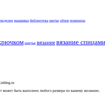
укоделие
вышивка
библиотека
шитье
обзор
ножницы
 крючком
вязание спицам
вязание
шитье
itting.ru
рат может быть выполнен любого размера по вашему желанию.