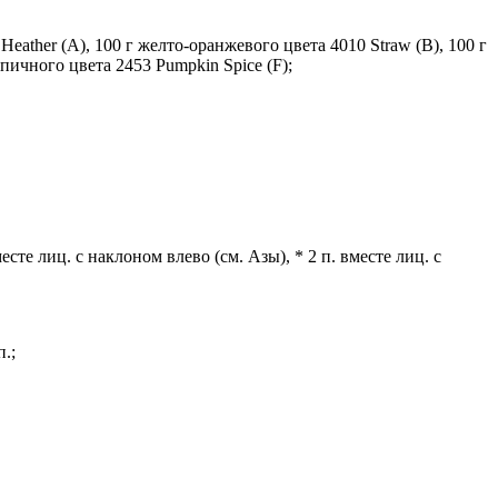
eather (A), 100 г желто-оранжевого цвета 4010 Straw (B), 100 г
ирпичного цвета 2453 Pumpkin Spice (F);
месте лиц. с наклоном влево (см. Азы), * 2 п. вместе лиц. с
п.;