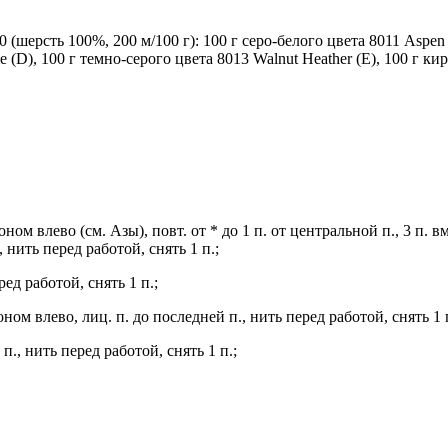
шерсть 100%, 200 м/100 г): 100 г серо-белого цвета 8011 Aspen H
le (D), 100 г темно-серого цвета 8013 Walnut Heather (E), 100 г к
лоном влево (см. Азы), повт. от * до 1 п. от центральной п., 3 п. в
, нить перед работой, снять 1 п.;
ред работой, снять 1 п.;
оном влево, лиц. п. до последней п., нить перед работой, снять 1 
 п., нить перед работой, снять 1 п.;