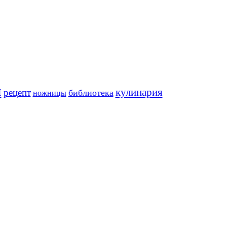
и
кулинария
рецепт
библиотека
ножницы