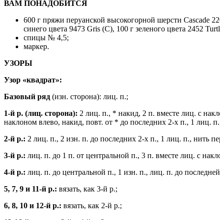
ВАМ ПОНАДОБИТСЯ
600 г пряжи перуанской высокогорной шерсти Cascade 220 (
синего цвета 9473 Gris (C), 100 г зеленого цвета 2452 Turt
спицы № 4,5;
маркер.
УЗОРЫ
Узор «квадрат»:
Базовый ряд
(изн. сторона): лиц. п.;
1-й р. (лиц. сторона):
2 лиц. п., * накид, 2 п. вместе лиц. с нак
наклоном влево, накид, повт. от * до последних 2-х п., 1 лиц. п.
2-й р.:
2 лиц. п., 2 изн. п. до последних 2-х п., 1 лиц. п., нить пе
3-й р.:
лиц. п. до 1 п. от центральной п., 3 п. вместе лиц. с накл
4-й р.:
лиц. п. до центральной п., 1 изн. п., лиц. п. до последней
5, 7, 9 и 11-й р.:
вязать, как 3-й р.;
6, 8, 10 и 12-й р.:
вязать, как 2-й р.;