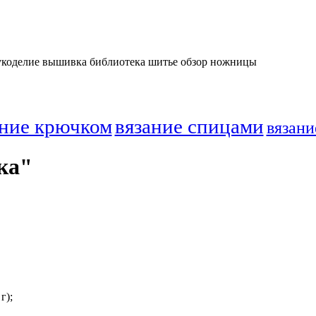
рукоделие вышивка библиотека шитье обзор ножницы
ание крючком
вязание спицами
вязани
ка"
г);