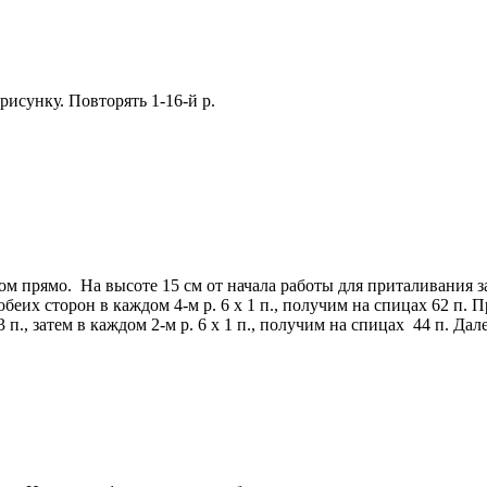
о рисунку. Повторять 1-16-й р.
ом прямо. На высоте 15 см от начала работы для приталивания за
 обеих сторон в каждом 4-м р. 6 х 1 п., получим на спицах 62 п.
 п., затем в каждом 2-м р. 6 х 1 п., получим на спицах 44 п. Дал