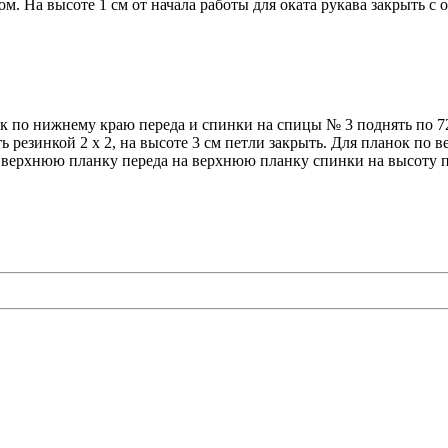
м. На высоте 1 см от начала работы для ока­та рукава закрыть с о
 по нижнему краю переда и спинки на спицы № 3 поднять по 72 п
ь резинкой 2 х 2, на высоте 3 см петли закрыть. Для планок по 
ть верхнюю планку переда на верхнюю планку спинки на высоту 