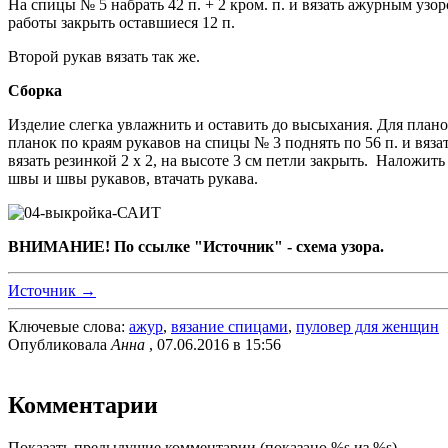
На спицы № 5 набрать 42 п. + 2 кром. п. и вязать ажурным узоро
работы закрыть оставшиеся 12 п.
Второй рукав вязать так же.
Сборка
Изделие слегка увлажнить и оставить до высыхания. Для планок
планок по краям рукавов на спицы № 3 поднять по 56 п. и вязат
вязать резинкой 2 х 2, на высоте 3 см петли закрыть. Наложи
швы и швы рукавов, втачать рукава.
ВНИМАНИЕ! По ссылке "Источник" - схема узора.
Источник →
Ключевые слова:
ажур
,
вязание спицами
,
пуловер для женщин
Опубликовала
Анна
, 07.06.2016 в 15:56
Комментарии
Показать предыдущие комментарии
(показано %s из %s)