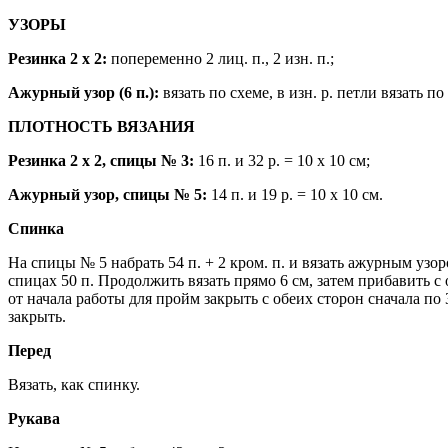
УЗОРЫ
Резинка 2 х 2:
попеременно 2 лиц. п., 2 изн. п.;
Ажурный узор (6 п.):
вязать по схеме, в изн. р. петли вязать п
ПЛОТНОСТЬ ВЯЗАНИЯ
Резинка 2 х 2,
спицы № 3:
16 п. и 32 р. = 10 х 10 см;
Ажурный узор
, спицы № 5:
14 п. и 19 р. = 10 х 10 см.
Спинка
На спицы № 5 набрать 54 п. + 2 кром. п. и вязать ажурным узор
спицах 50 п. Продолжить вязать прямо 6 см, затем прибавить с
от начала работы для пройм закрыть с обеих сторон сначала по 3
закрыть.
Перед
Вязать, как спинку.
Рукава