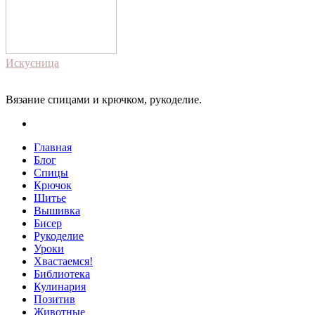
Искусница
Вязание спицами и крючком, рукоделие.
Главная
Блог
Спицы
Крючок
Шитье
Вышивка
Бисер
Рукоделие
Уроки
Хвастаемся!
Библиотека
Кулинария
Позитив
Животные