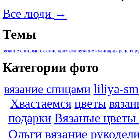
→
Все люди
Темы
вязание спицами
вязание крючком
вязание
кулинария
рецепт
р
Категории фото
liliya-s
вязание спицами
Хвастаемся
цветы
вязан
подарки
Вязаные цветы 
вязание
рукодел
Ольги