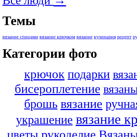
→
Все люди
Темы
вязание спицами
вязание крючком
вязание
кулинария
рецепт
р
Категории фото
крючок
подарки
вяза
бисероплетение
вязан
вязание
брошь
ручна
вязание к
украшение
рукоделие
цветы
Вязаны