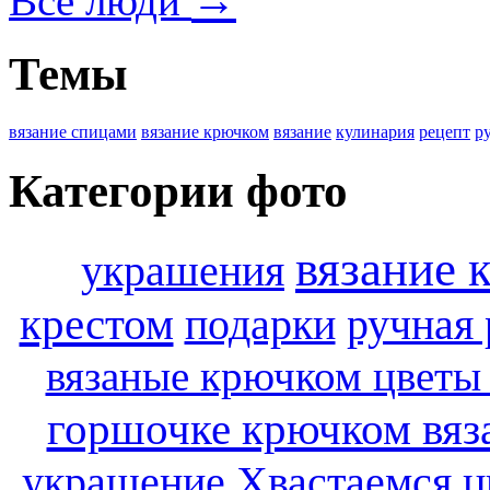
→
Все люди
Темы
вязание спицами
вязание крючком
вязание
кулинария
рецепт
р
Категории фото
вязание 
украшения
крестом
подарки
ручная 
вязаные крючком цветы
горшочке крючком вяз
украшение
Хвастаемся
ц