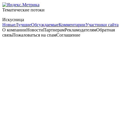
Тематические потоки
Искусница
Новые
Лучшие
Обсуждаемые
Комментарии
Участники сайта
О компанииНовостиПартнерамРекламодателямОбратная
связьПожаловаться на спамСоглашение