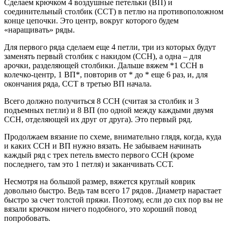
Сделаем крючком 4 воздушные петельки (ВП) и
соединительный столбик (ССТ) в петлю на противоположном
конце цепочки. Это центр, вокруг которого будем
«наращивать» ряды.
Для первого ряда сделаем еще 4 петли, три из которых будут
заменять первый столбик с накидом (ССН), а одна – для
арочки, разделяющей столбики. Дальше вяжем *1 ССН в
колечко-центр, 1 ВП*, повторив от * до * еще 6 раз, и, для
окончания ряда, ССТ в третью ВП начала.
Всего должно получиться 8 ССН (считая за столбик и 3
подъемных петли) и 8 ВП (по одной между каждыми двумя
ССН, отделяющей их друг от друга). Это первый ряд.
Продолжаем вязание по схеме, внимательно глядя, когда, куда
и каких ССН и ВП нужно вязать. Не забываем начинать
каждый ряд с трех петель вместо первого ССН (кроме
последнего, там это 1 петля) и заканчивать ССТ.
Несмотря на большой размер, вяжется круглый коврик
довольно быстро. Ведь там всего 17 рядов. Диаметр нарастает
быстро за счет толстой пряжи. Поэтому, если до сих пор вы не
вязали крючком ничего подобного, это хороший повод
попробовать.