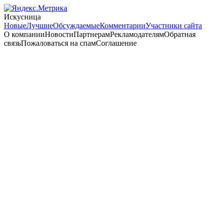
Искусница
Новые
Лучшие
Обсуждаемые
Комментарии
Участники сайта
О компанииНовостиПартнерамРекламодателямОбратная
связьПожаловаться на спамСоглашение