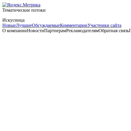
Тематические потоки
Искусница
Новые
Лучшие
Обсуждаемые
Комментарии
Участники сайта
О компанииНовостиПартнерамРекламодателямОбратная связьП