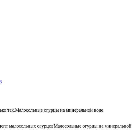
8
ко так.
Малосольные огурцы на минеральной воде
цепт малосольных огурцов
Малосольные огурцы на минеральной