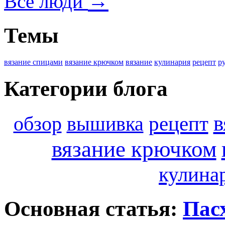
→
Все люди
Темы
вязание спицами
вязание крючком
вязание
кулинария
рецепт
р
Категории блога
в
обзор
вышивка
рецепт
вязание крючком
кулина
Основная статья:
Пас