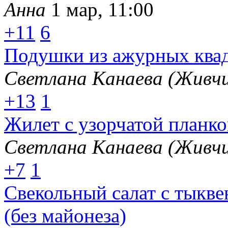
Анна
1 мар, 11:00
+11
6
Подушки из ажурных ква
Светлана Канаева (Живчи
+13
1
Жилет с узорчатой планк
Светлана Канаева (Живчи
+7
1
Свекольный салат с тыкв
(без майонеза)