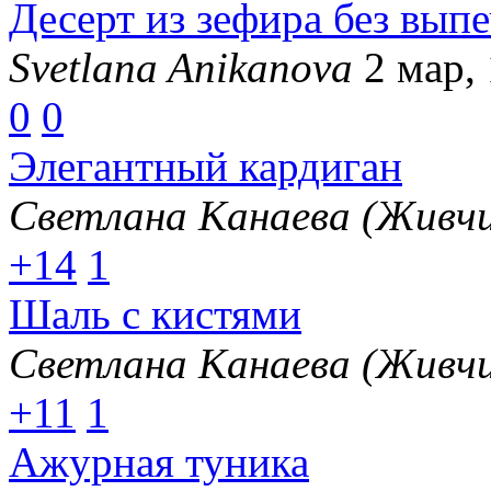
Десерт из зефира без вып
Svetlana Anikanova
2 мар,
0
0
Элегантный кардиган
Светлана Канаева (Живчи
+14
1
Шаль с кистями
Светлана Канаева (Живчи
+11
1
Ажурная туника