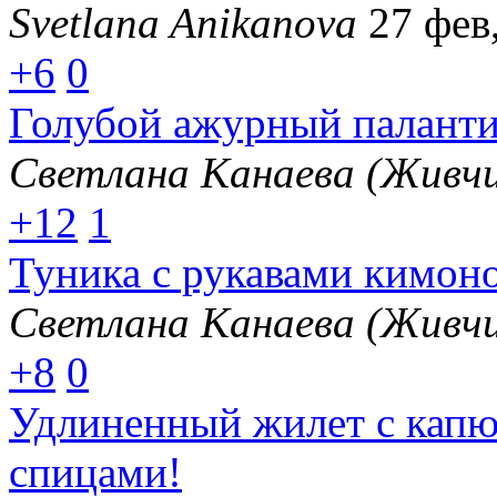
Svetlana Anikanova
27 фев
+6
0
Голубой ажурный палант
Светлана Канаева (Живчи
+12
1
Туника с рукавами кимон
Светлана Канаева (Живчи
+8
0
Удлиненный жилет с кап
спицами!