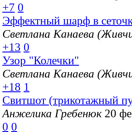
+7
0
Эффектный шарф в сеточ
Светлана Канаева (Живчи
+13
0
Узор "Колечки"
Светлана Канаева (Живчи
+18
1
Свитшот (трикотажный пу
Анжелика Гребенюк
20 фе
0
0